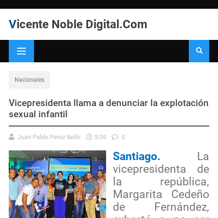
Vicente Noble Digital.Com
Nacionales
Vicepresidenta llama a denunciar la explotación
sexual infantil
Juan Pablo Perez Bello
5:09
0
Santiago.
La
vicepresidenta de
la república,
Margarita Cedeño
de Fernández,