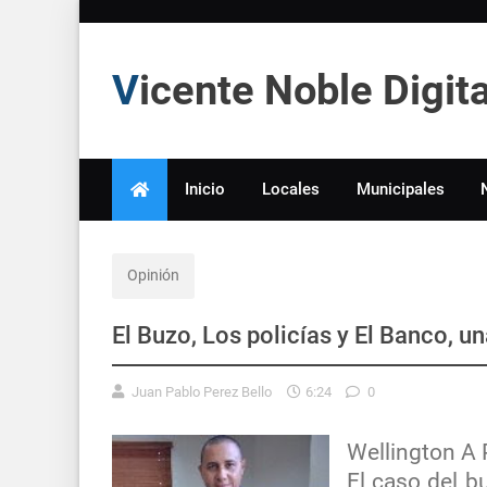
Vicente Noble Digi
Inicio
Locales
Municipales
Opinión
El Buzo, Los policías y El Banco, u
Juan Pablo Perez Bello
6:24
0
Wellington A 
El caso del bu