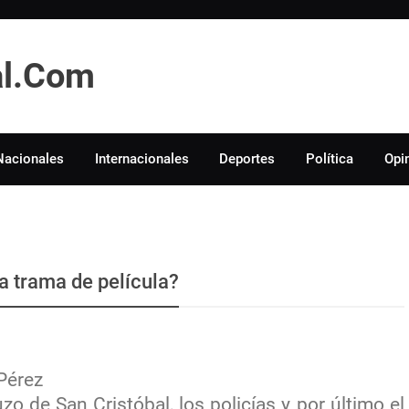
tal.Com
Nacionales
Internacionales
Deportes
Política
Opi
na trama de película?
Pérez
zo de San Cristóbal, los policías y por último el