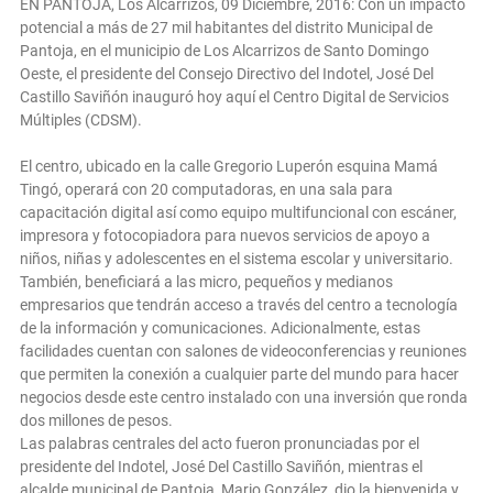
EN PANTOJA, Los Alcarrizos, 09 Diciembre, 2016: Con un impacto
potencial a más de 27 mil habitantes del distrito Municipal de
Pantoja, en el municipio de Los Alcarrizos de Santo Domingo
Oeste, el presidente del Consejo Directivo del Indotel, José Del
Castillo Saviñón inauguró hoy aquí el Centro Digital de Servicios
Múltiples (CDSM).
El centro, ubicado en la calle Gregorio Luperón esquina Mamá
Tingó, operará con 20 computadoras, en una sala para
capacitación digital así como equipo multifuncional con escáner,
impresora y fotocopiadora para nuevos servicios de apoyo a
niños, niñas y adolescentes en el sistema escolar y universitario.
También, beneficiará a las micro, pequeños y medianos
empresarios que tendrán acceso a través del centro a tecnología
de la información y comunicaciones. Adicionalmente, estas
facilidades cuentan con salones de videoconferencias y reuniones
que permiten la conexión a cualquier parte del mundo para hacer
negocios desde este centro instalado con una inversión que ronda
dos millones de pesos.
Las palabras centrales del acto fueron pronunciadas por el
presidente del Indotel, José Del Castillo Saviñón, mientras el
alcalde municipal de Pantoja, Mario González, dio la bienvenida y