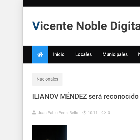
Vicente Noble Digi
Inicio
Locales
Municipales
Nacionales
ILIANOV MÉNDEZ será reconocido p
Juan Pablo Perez Bello
10:11
0