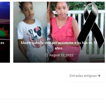
 es
Madre quita la vida por accidente a su hija de 12
años.
August 22, 2022
Entradas antiguas