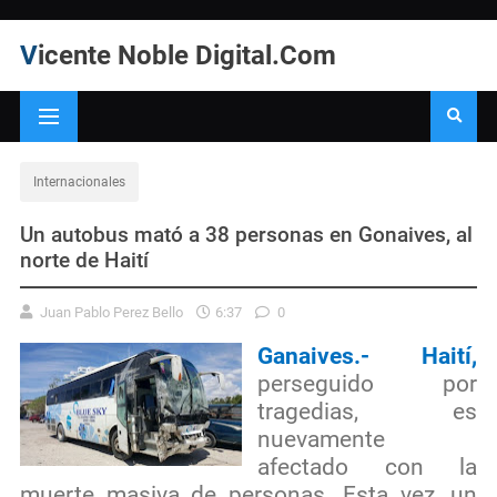
Vicente Noble Digital.Com
Internacionales
Un autobus mató a 38 personas en Gonaives, al
norte de Haití
Juan Pablo Perez Bello
6:37
0
Ganaives.- Haití,
perseguido por
tragedias, es
nuevamente
afectado con la
muerte masiva de personas. Esta vez, un