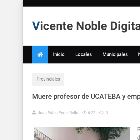
Vicente Noble Digi
Inicio
Locales
Municipales
Provinciales
Muere profesor de UCATEBA y emp
Juan Pablo Perez Bello
6:22
0
B
d