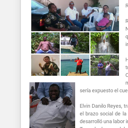
R
N
q
i
t
m
sería expuesto el cue
Elvin Danilo Reyes, 
el brazo social de l
desarrolló una labor