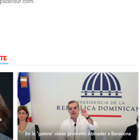
padelsur.com.
TE
a
En la "gatera" obras prometió Abinader a Barahona