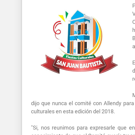
P
C
a
E
d
r
M
dijo que nunca el comité con Allendy para 
culturales en esta edición del 2018.
"Si, nos reunimos para expresarle que en