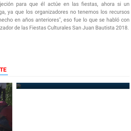
eción para que él actúe en las fiestas, ahora si un
aga, ya que los organizadores no tenemos los recursos
echo en años anteriores", eso fue lo que se habló con
izador de las Fiestas Culturales San Juan Bautista 2018.
Vicente Noble: Dirigentes del PRM realizan
protesta frente al distrito 01-05 en demanda de
TE
empleos
August 20, 2022