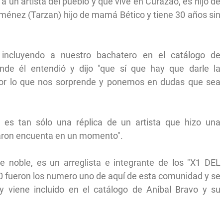
a un artista del pueblo y que vive en Curazao, es hijo de
énez (Tarzan) hijo de mamá Bético y tiene 30 años sin
incluyendo a nuestro bachatero en el catálogo de
donde él entendió y dijo "que sí que hay que darle la
, por lo que nos sorprende y ponemos en dudas que sea
, es tan sólo una réplica de un artista que hizo una
maron encuenta en un momento".
e noble, es un arreglista e integrante de los "X1 DEL
70 fueron los numero uno de aquí de esta comunidad y se
s y viene incluido en el catálogo de Aníbal Bravo y su