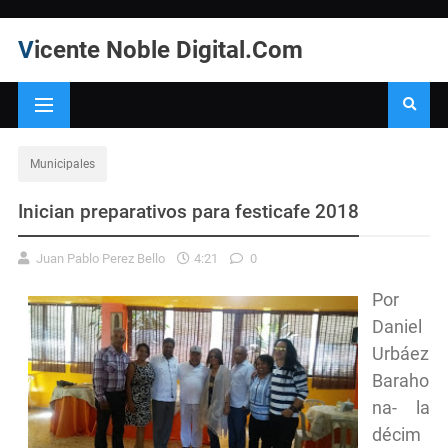
Vicente Noble Digital.Com
Municipales
Inician preparativos para festicafe 2018
Juan Pablo Perez Bello
4:21
0
Por
Daniel
Urbáez
Baraho
na- la
décim