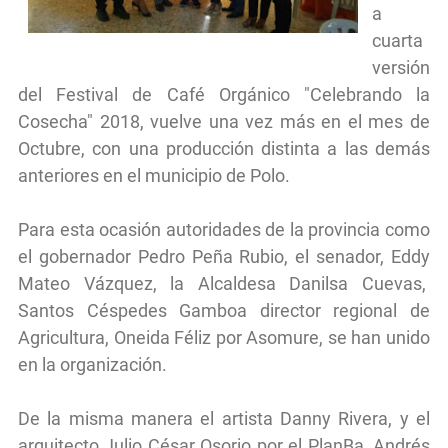
a
cuarta
versión
del Festival de Café Orgánico "Celebrando la
Cosecha" 2018, vuelve una vez más en el mes de
Octubre, con una producción distinta a las demás
anteriores en el municipio de Polo.
Para esta ocasión autoridades de la provincia como
el gobernador Pedro Peña Rubio, el senador, Eddy
Mateo Vázquez, la Alcaldesa Danilsa Cuevas,
Santos Céspedes Gamboa director regional de
Agricultura, Oneida Féliz por Asomure, se han unido
en la organización.
De la misma manera el artista Danny Rivera, y el
arquitecto Julio César Osorio por el PlanBa, Andrés