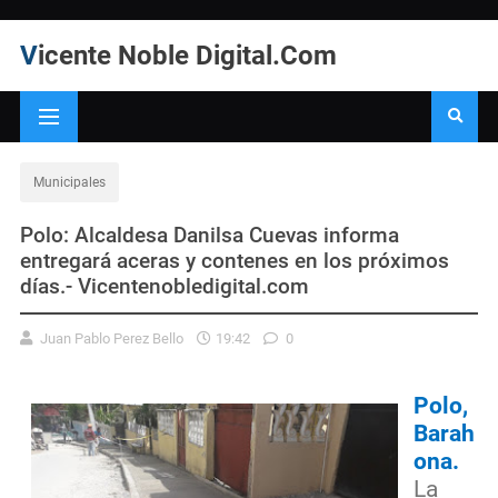
Vicente Noble Digital.Com
Municipales
Polo: Alcaldesa Danilsa Cuevas informa
entregará aceras y contenes en los próximos
días.- Vicentenobledigital.com
Juan Pablo Perez Bello
19:42
0
Polo,
Barah
ona.
La