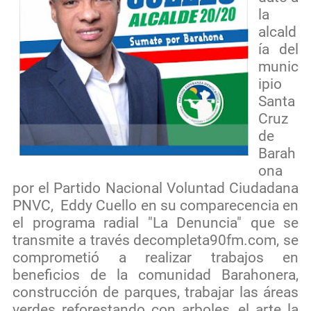
la
alcald
ía del
munic
ipio
Santa
Cruz
de
Barah
ona
por el Partido Nacional Voluntad Ciudadana
PNVC,
Eddy Cuello en su comparecencia en
el programa radial "La Denuncia" que se
transmite a través decompleta90fm.com, se
comprometió a realizar trabajos en
beneficios de la comunidad Barahonera,
construcción de parques, trabajar las áreas
verdes reforestando con arboles, el arte la