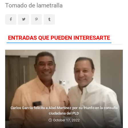
Tomado de lametralla
ENTRADAS QUE PUEDEN INTERESARTE
Carlos García felicita a Abel Martínez por su triunfo en la consulta
ciudadana del PLD
El PLD llama a unir voluntades para enfrentar el peligro que
October 17, 2022
representa el auge de la violencia, el crimen y la inseguridad.