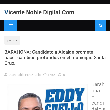
Vicente Noble Digital.Com
politica
BARAHONA: Candidato a Alcalde promete
hacer cambios profundos en el municipio Santa
Cruz..
Juan Pablo Perez Bello
17:55
0
Barah
ona.-
El
candi
dato a