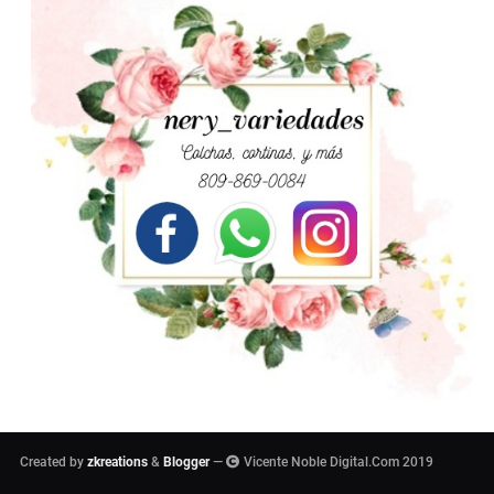
Created by
zkreations
&
Blogger
—
Vicente Noble Digital.Com 2019