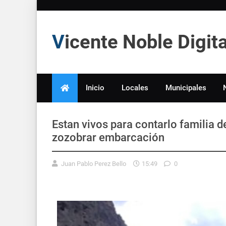
Vicente Noble Digi
Inicio
Locales
Municipales
Estan vivos para contarlo familia 
zozobrar embarcación
Juan Pablo Perez Bello
15:49
0