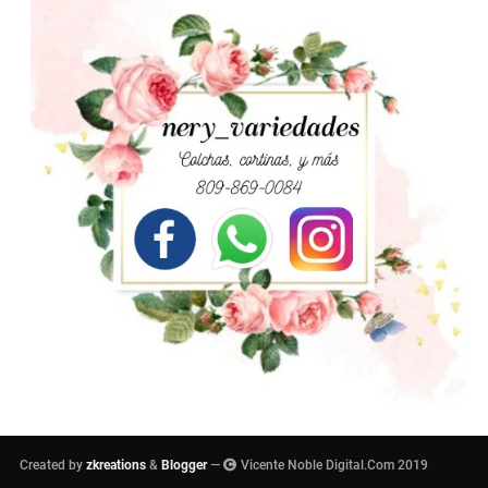
Created by
zkreations
&
Blogger
—
Vicente Noble Digital.Com 2019