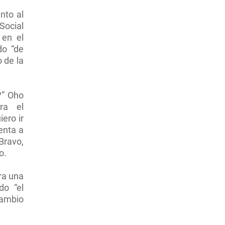
nto al
Social
 en el
do “de
o de la
?” Oho
ra el
ero ir
enta a
Bravo,
o.
ra una
do “el
cambio