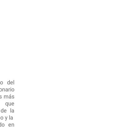
io del
onario
os más
, que
 de la
o y la
do en