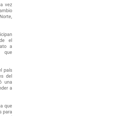
da vez
cambio
Norte,
icipan
de el
dato a
s que
l país
s del
yó una
nder a
ma que
s para