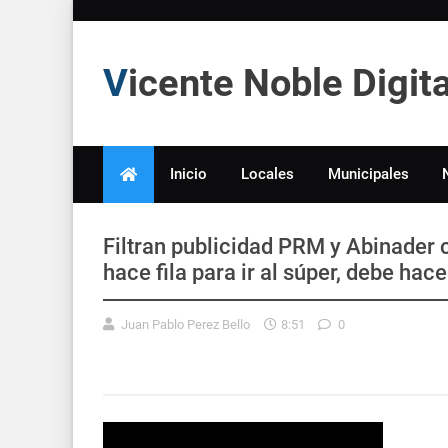
Vicente Noble Digi
Inicio
Locales
Municipales
Filtran publicidad PRM y Abinader 
hace fila para ir al súper, debe hac
Juan Pablo Perez Bello
8:51
0