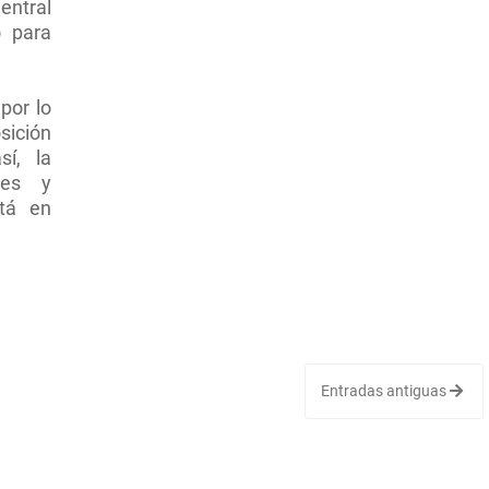
entral
o para
por lo
sición
í, la
ales y
stá en
Entradas antiguas