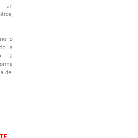
s un
tros,
no lo
do la
o la
forma
a del
TE