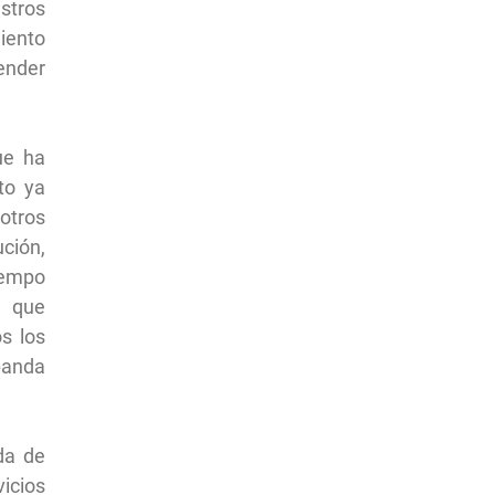
stros
ento
ender
ue ha
to ya
otros
ción,
iempo
o que
s los
anda
da de
cios