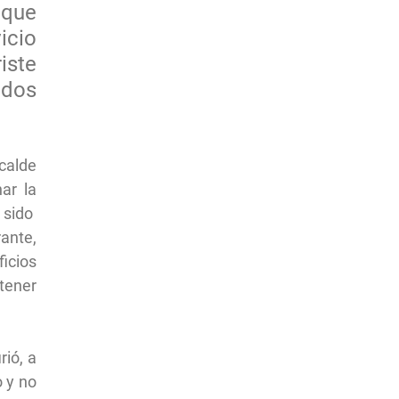
que
icio
iste
ados
calde
ar la
sido
ante,
icios
tener
rió, a
 y no