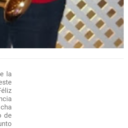
e la
ste
éliz
ncia
icha
o de
unto