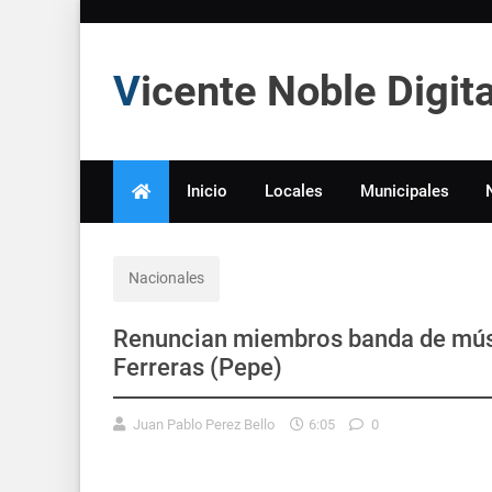
Vicente Noble Digi
Inicio
Locales
Municipales
Nacionales
Renuncian miembros banda de músic
Ferreras (Pepe)
Juan Pablo Perez Bello
6:05
0