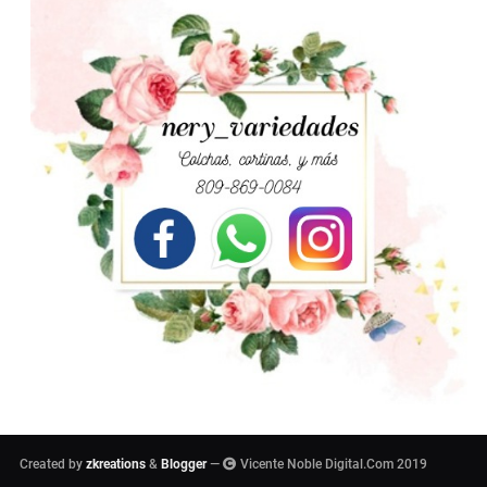
Created by
zkreations
&
Blogger
—
Vicente Noble Digital.Com 2019