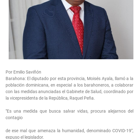
Por Emilio Saviñón
Barahona: El diputado por esta provincia, Moisés Ayala, llamó a la
población dominicana, en especial a los barahoneros, a colaborar
con las medidas anunciadas el Gabinete de Salud, coordinado por
la vicepresidenta de la República, Raquel Peña.
"Es una medida que busca salvar vidas, procura alejarnos del
contagio
de ese mal que amenaza la humanidad, denominado COVID-19",
expuso el legislador.