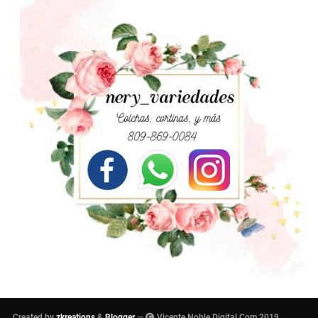
Created by
zkreations
&
Blogger
—
Vicente Noble Digital.Com 2019