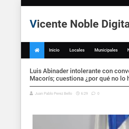
Vicente Noble Digi
Inicio
Locales
Municipales
Luis Abinader intolerante con con
Macorís; cuestiona ¿por qué no lo 
Juan Pablo Perez Bello
6:29
0