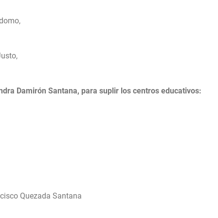
erdomo,
Justo,
dra Damirón Santana, para suplir los centros educativos:
ncisco Quezada Santana