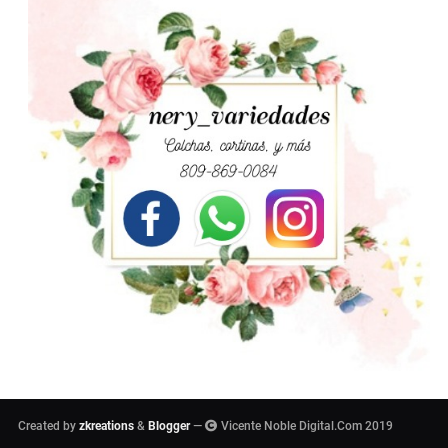
Created by
zkreations
&
Blogger
—
Vicente Noble Digital.Com 2019