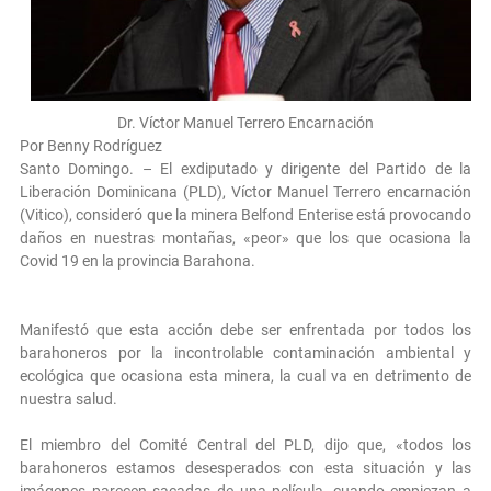
Dr. Víctor Manuel Terrero Encarnación
Por Benny Rodríguez
Santo Domingo. – El exdiputado y dirigente del Partido de la
Liberación Dominicana (PLD), Víctor Manuel Terrero encarnación
(Vitico), consideró que la minera Belfond Enterise está provocando
daños en nuestras montañas, «peor» que los que ocasiona la
Covid 19 en la provincia Barahona.
Manifestó que esta acción debe ser enfrentada por todos los
barahoneros por la incontrolable contaminación ambiental y
ecológica que ocasiona esta minera, la cual va en detrimento de
nuestra salud.
El miembro del Comité Central del PLD, dijo que, «todos los
barahoneros estamos desesperados con esta situación y las
imágenes parecen sacadas de una película, cuando empiezan a