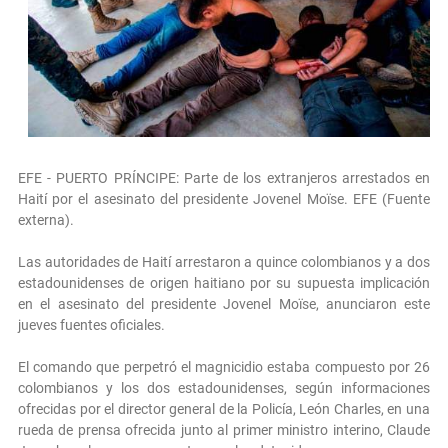
EFE - PUERTO PRÍNCIPE: Parte de los extranjeros arrestados en
Haití por el asesinato del presidente Jovenel Moïse. EFE (Fuente
externa).
Las autoridades de Haití arrestaron a quince colombianos y a dos
estadounidenses de origen haitiano por su supuesta implicación
en el asesinato del presidente Jovenel Moïse, anunciaron este
jueves fuentes oficiales.
El comando que perpetró el magnicidio estaba compuesto por 26
colombianos y los dos estadounidenses, según informaciones
ofrecidas por el director general de la Policía, León Charles, en una
rueda de prensa ofrecida junto al primer ministro interino, Claude