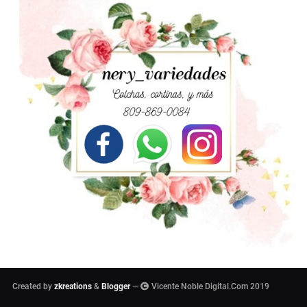
Created by
zkreations
&
Blogger
—
Vicente Noble Digital.Com 2019