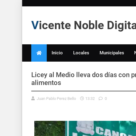
Vicente Noble Digi
Inicio
Locales
Municipales
Licey al Medio lleva dos días con 
alimentos
Juan Pablo Perez Bello
13:32
0