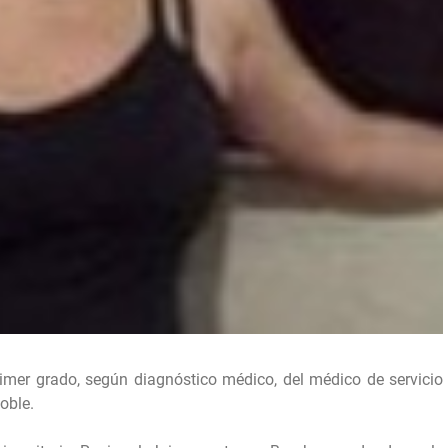
r grado, según diagnóstico médico, del médico de servicio
oble.