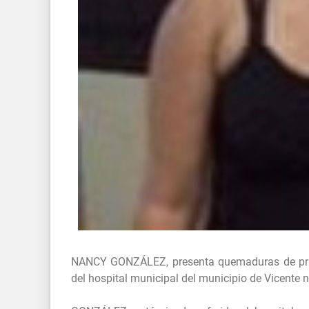
NANCY GONZÁLEZ, presenta quemaduras de prime
del hospital municipal del municipio de Vicente n