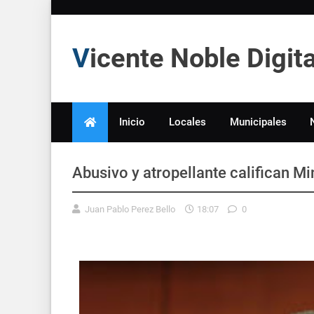
Vicente Noble Digi
Inicio
Locales
Municipales
Abusivo y atropellante califican Min
Juan Pablo Perez Bello
18:07
0