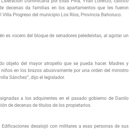
Liberación Dominicana por Elías Pina, Yván Lorenzo, calificó
de decenas da familias en los apartamentos que les fueron
 Villa Progreso del municipio Los Ríos, Provincia Bahoruco.
n es vocero del bloque de senadores peledeístas, al agotar un
o objeto del mayor atropello que se pueda hacer. Madres y
 niños en los brazos abusivamente por una orden del ministro
illa Sánchez”, dijo el legislador.
signadas a los adquirentes en el pasado gobierno de Danilo
ón de decenas de títulos de los propietarios.
y Edificaciones desalojó con militares a esas personas de sus