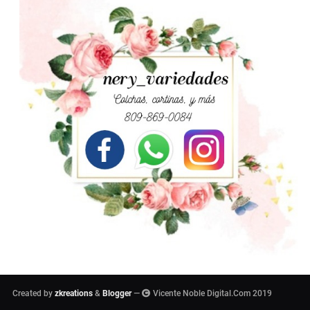
Created by
zkreations
&
Blogger
—
Vicente Noble Digital.Com 2019