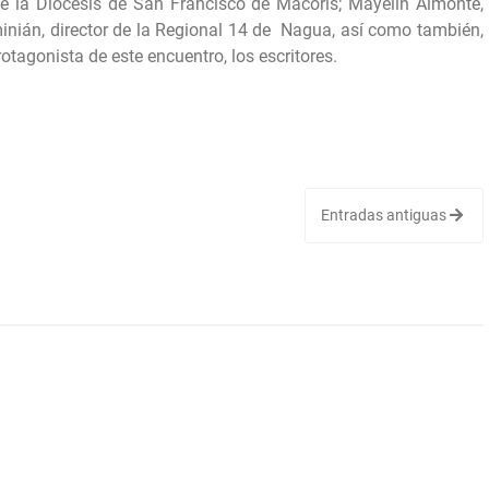
de la Diócesis de San Francisco de Macorís; Mayelin Almonte,
inián, director de la Regional 14 de Nagua, así como también,
rotagonista de este encuentro, los escritores.
Entradas antiguas