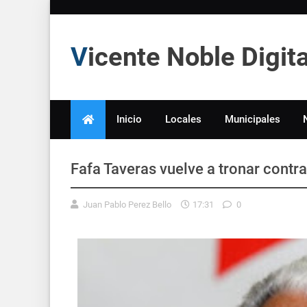
Vicente Noble Digi
Inicio
Locales
Municipales
Fafa Taveras vuelve a tronar contr
Juan Pablo Perez Bello
17:31
0