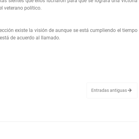
tas sientes que ellos lucharon para que se lograra una victoria
l veterano político.
ección existe la visión de aunque se está cumpliendo el tiempo
está de acuerdo al llamado.
Entradas antiguas