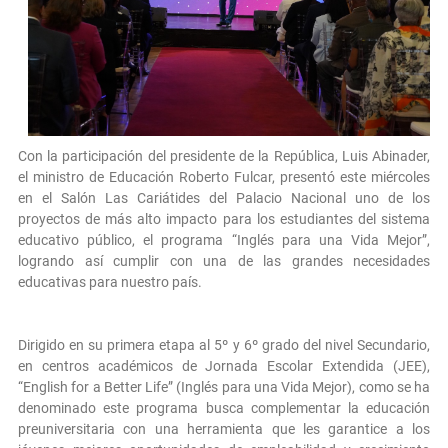
Con la participación del presidente de la República, Luis Abinader,
el ministro de Educación Roberto Fulcar, presentó este miércoles
en el Salón Las Cariátides del Palacio Nacional uno de los
proyectos de más alto impacto para los estudiantes del sistema
educativo público, el programa “Inglés para una Vida Mejor”,
logrando así cumplir con una de las grandes necesidades
educativas para nuestro país.
Dirigido en su primera etapa al 5º y 6º grado del nivel Secundario,
en centros académicos de Jornada Escolar Extendida (JEE),
“English for a Better Life” (Inglés para una Vida Mejor), como se ha
denominado este programa busca complementar la educación
preuniversitaria con una herramienta que les garantice a los