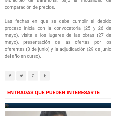
Municipio de Barahona, bajo la modalidad de
comparación de precios.
Las fechas en que se debe cumplir el debido
proceso inicia con la convocatoria (25 y 26 de
mayo), visita a los lugares de las obras (27 de
mayo), presentación de las ofertas por los
oferentes (3 de junio) y la adjudicación (29 de junio
del año en curso).
Hieren de un machetazo en la cabeza joven en Villa Central de
ENTRADAS QUE PUEDEN INTERESARTE
Barahona
November 26, 2022