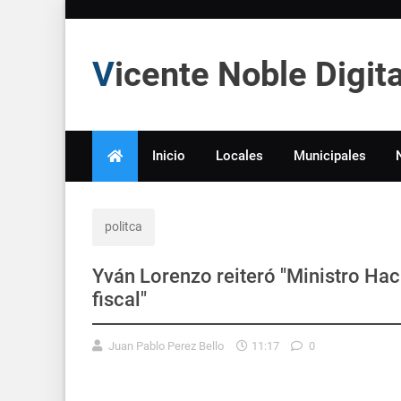
Vicente Noble Digi
Inicio
Locales
Municipales
politca
Yván Lorenzo reiteró "Ministro Hac
fiscal"
Juan Pablo Perez Bello
11:17
0