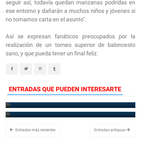
seguir así, todavía quedan manzanas podridas en
ese entorno y dañarán a muchos niños y jóvenes si
no tomamos carta en el asunto".
Así se expresan fanáticos preocupados por la
realización de un torneo superior de baloncesto
sano, y que pueda tener un final feliz.
ENTRADAS QUE PUEDEN INTERESARTE
Licey propina paliza a Águilas Cibaeñas en duelo de líderes
November 1, 2022
MLB y FCB realizan visitas a comunidades de la región Sur
October 25, 2022
Entradas más recientes
Entradas antiguas