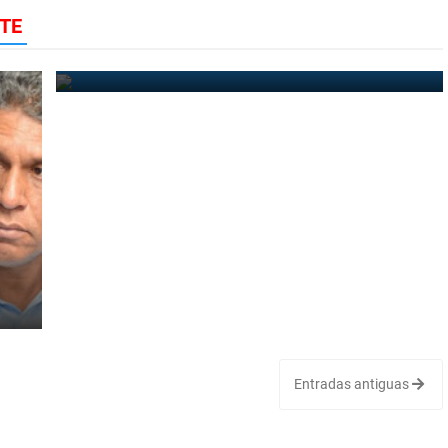
TE
Apresan dos "raptaron" uno en Barahona
October 17, 2022
Entradas antiguas