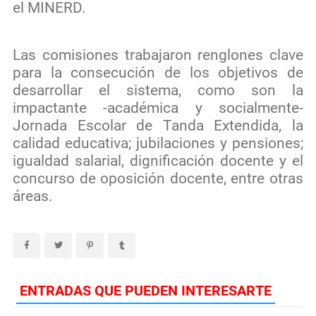
el MINERD.
Las comisiones trabajaron renglones clave
para la consecución de los objetivos de
desarrollar el sistema, como son la
impactante -académica y socialmente-
Jornada Escolar de Tanda Extendida, la
calidad educativa; jubilaciones y pensiones;
igualdad salarial, dignificación docente y el
concurso de oposición docente, entre otras
áreas.
ENTRADAS QUE PUEDEN INTERESARTE
UCATEBA gradúa 486 nuevos profesionales de la Región Enriquillo
October 31, 2022