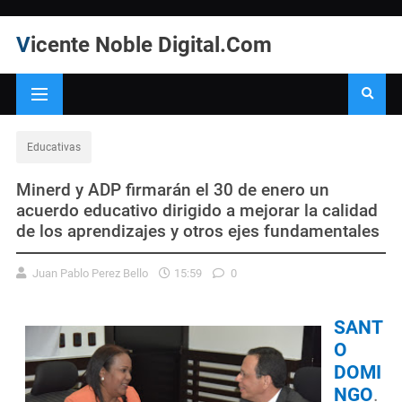
Vicente Noble Digital.Com
Educativas
Minerd y ADP firmarán el 30 de enero un
acuerdo educativo dirigido a mejorar la calidad
de los aprendizajes y otros ejes fundamentales
Juan Pablo Perez Bello
15:59
0
SANT
O
DOMI
NGO
.