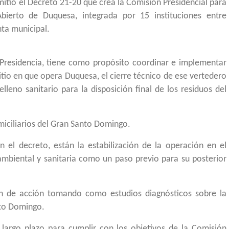
mitió el Decreto 21-20 que crea la Comisión Presidencial para
Abierto de Duquesa, integrada por 15 instituciones entre
nta municipal.
a Presidencia, tiene como propósito coordinar e implementar
 sitio en que opera Duquesa, el cierre técnico de ese vertedero
elleno sanitario para la disposición final de los residuos del
miciliarios del Gran Santo Domingo.
el decreto, están la estabilización de la operación en el
 ambiental y sanitaria como un paso previo para su posterior
an de acción tomando como estudios diagnósticos sobre la
nto Domingo.
largo plazo para cumplir con los objetivos de la Comisión