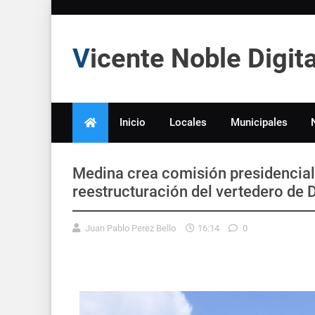
Vicente Noble Digi
Inicio
Locales
Municipales
Medina crea comisión presidencial
reestructuración del vertedero de
Juan Pablo Perez Bello
16:14
0