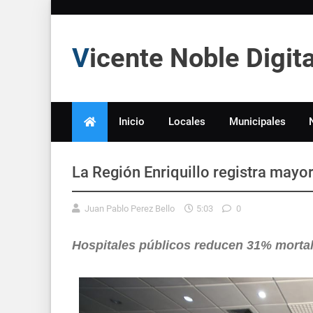
Vicente Noble Digi
Inicio
Locales
Municipales
La Región Enriquillo registra mayo
Juan Pablo Perez Bello
5:03
0
Hospitales públicos reducen 31% mortal