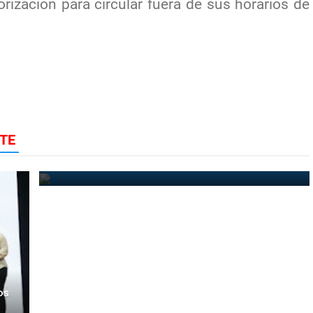
ización para circular fuera de sus horarios de
José del Castillo resalta importancia que tiene el
TE
sistema bicameral en RD
July 27, 2022
os