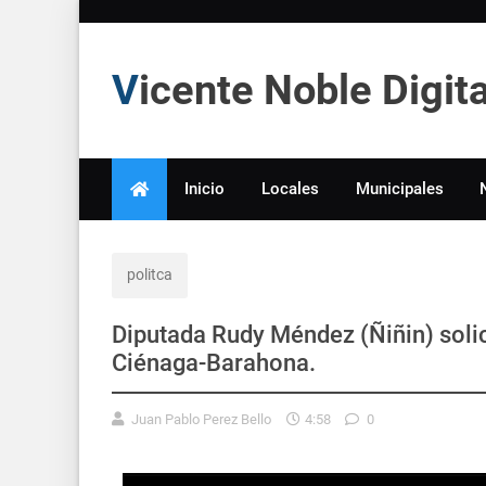
Vicente Noble Digi
Inicio
Locales
Municipales
politca
Diputada Rudy Méndez (Ñiñin) solici
Ciénaga-Barahona.
Juan Pablo Perez Bello
4:58
0